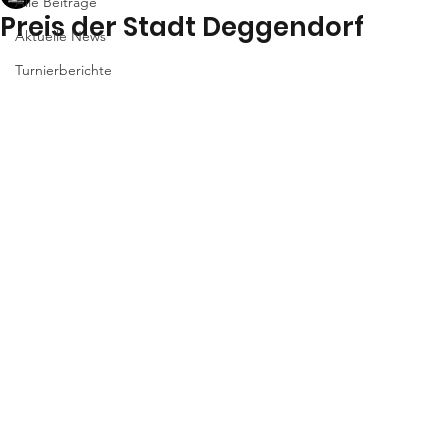
Alle Beiträge
Preis der Stadt Deggendorf
Aktuelle News
Turnierberichte