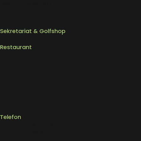
Bayern, Deutschland
Sekretariat & Golfshop
9:00 - 18:00 Uhr
Restaurant
geöffnet
KONTAKT
Telefon
Sekretaria
t​:
09920 / 8911
Restaurant:
09920 / 436