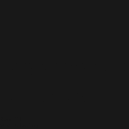
Deggendorf
Golfclub
Rusel 111
94571 Schaufling