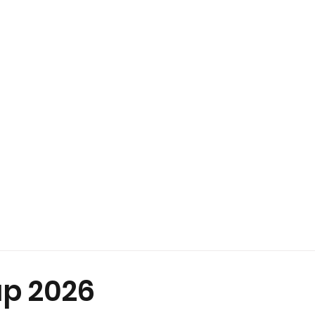
PLATZ
GÄSTE
GOLFSCHULE
TURN
up 2026