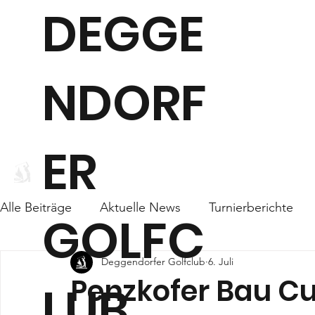
DEGGE
NDORF
ER
WEBCAM
CLUB
Alle Beiträge
Aktuelle News
Turnierberichte
GOLFC
Deggendorfer Golfclub
6. Juli
Penzkofer Bau C
LUB