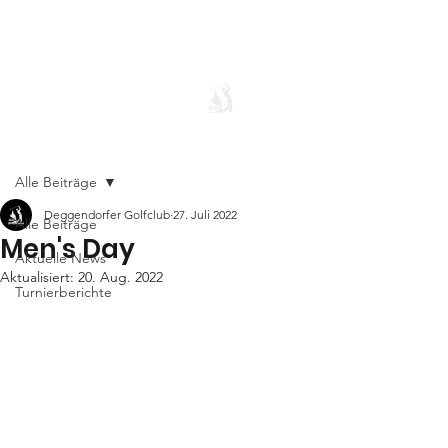
Alle Beiträge
Deggendorfer Golfclub
27. Juli 2022
Alle Beiträge
Men's Day
Aktuelle News
Aktualisiert:
20. Aug. 2022
Turnierberichte