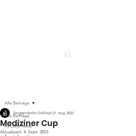
Alle Beiträge
Deggendorfer Golfclub
21. Aug. 2023
Alle Beiträge
Mediziner Cup
Aktuelle News
Aktualisiert:
4. Sept. 2023