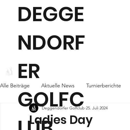
DEGGE
NDORF
ER
WEBCAM
CLUB
Alle Beiträge
Aktuelle News
Turnierberichte
GOLFC
Deggendorfer Golfclub
25. Juli 2024
Ladies Day
LUB