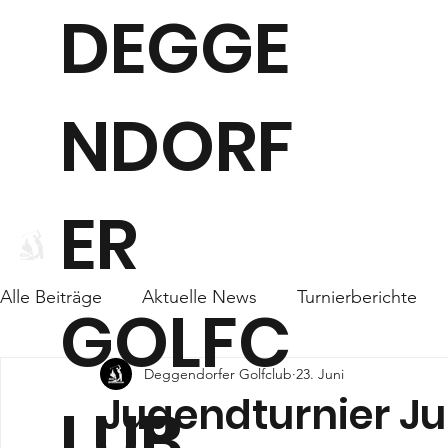
DEGGE
NDORF
ER
WEBCAM
CLUB
Alle Beiträge
Aktuelle News
Turnierberichte
GOLFC
Deggendorfer Golfclub
23. Juni
Jugendturnier Ju
LUB