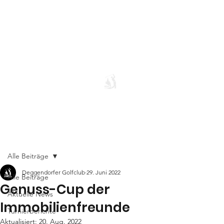
Alle Beiträge
Deggendorfer Golfclub
29. Juni 2022
Alle Beiträge
Genuss-Cup der
Aktuelle News
Immobilienfreunde
Turnierberichte
Aktualisiert:
20. Aug. 2022