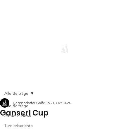
Alle Beiträge
Deggendorfer Golfclub
21. Okt. 2024
Alle Beiträge
Ganserl Cup
Aktuelle News
Turnierberichte