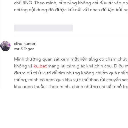
chế RNG. Theo mình, nền tảng không chỉ đầu tư vào ph
những nội dung đó được kết nối với nhau để tạo trải n
Gefällt mir
Antworten
cline hunter
vor 3 Tagen
Mình thường quan sát xem một nền tảng có chăm chút 
không và 
ku bet
 mang lại cảm giác khá chỉn chu. Điều mì
được bố trí ở vị trí dễ tìm nhưng không chiếm quá nhiề
thống, mình có xem qua khu vực thể thao rồi chuyển san
khá quen thuộc. Theo mình, chính những chi tiết nhỏ tr
trở nên thuận tiện hơn.
Gefällt mir
Antworten