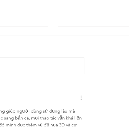
Men´s Day 2026
Ladies-Day 2026
ăng giúp người dùng sử dụng lâu mà 
 sang bắn cá, mọi thao tác vẫn khá liền 
đó mình đọc thêm về đồ họa 3D và cơ 