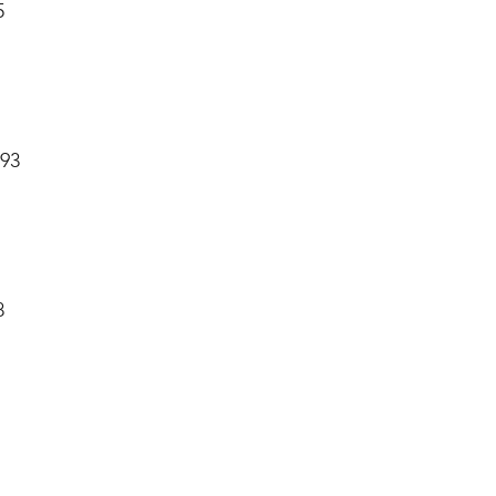
85
Br. 93
88