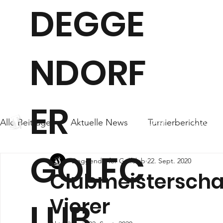
DEGGE
NDORF
ER
Alle Beiträge
Aktuelle News
Turnierberichte
WEBCAM
CLUB
GOLFC
Deggendorfer Golfclub
22. Sept. 2020
Clubmeisterschaf
Vierer
LUB