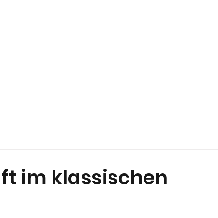
PLATZ
GÄSTE
GOLFSCHULE
TURN
t im klassischen