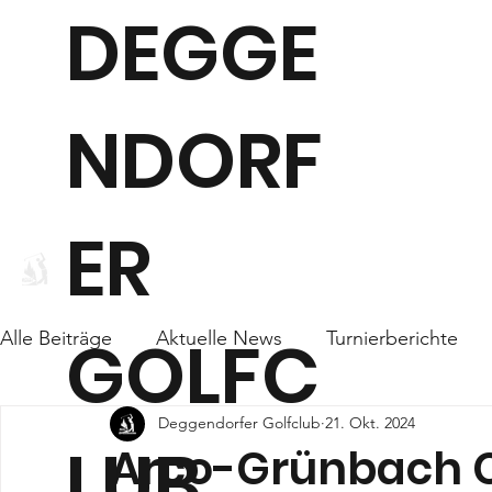
DEGGE
NDORF
ER
WEBCAM
CLUB
GOLFC
Alle Beiträge
Aktuelle News
Turnierberichte
Deggendorfer Golfclub
21. Okt. 2024
LUB
Arco-Grünbach 