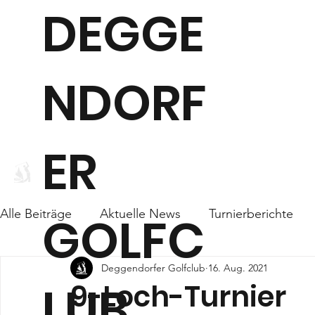
DEGGE
NDORF
ER
WEBCAM
CLUB
Alle Beiträge
Aktuelle News
Turnierberichte
GOLFC
Deggendorfer Golfclub
16. Aug. 2021
LUB
9-Loch-Turnier