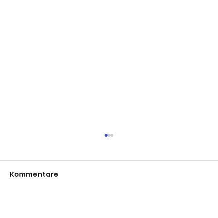
Kommentare
Men´s Day 2026
Kommentar verfassen...