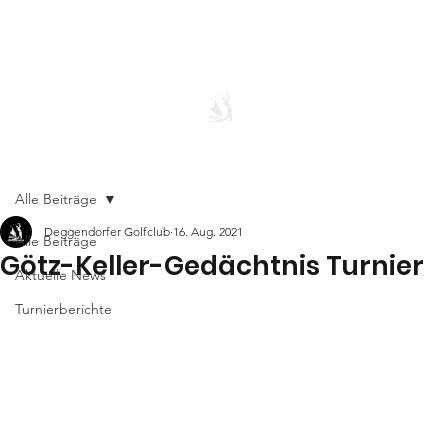
Alle Beiträge
Deggendorfer Golfclub
16. Aug. 2021
Alle Beiträge
Götz-Keller-Gedächtnis Turnier
Aktuelle News
Turnierberichte